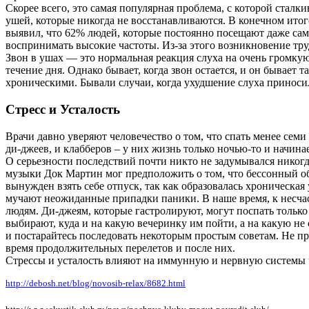
Скорее всего, это самая популярная проблема, с которой стал
ушей, которые никогда не восстанавливаются. В конечном итог
выявил, что 62% людей, которые постоянно посещают даже сам
воспринимать высокие частоты. Из-за этого возникновение тру
Звон в ушах — это нормальная реакция слуха на очень громкую
течение дня. Однако бывает, когда звон остается, и он бывает
хроническими. Бывали случаи, когда ухудшение слуха приносил
Стресс и Усталость
Врачи давно уверяют человечество о том, что спать менее сем
ди-джеев, и клабберов – у них жизнь только ночью-то и начинае
О серьезности последствий почти никто не задумывался никогд
музыки Док Мартин мог предположить о том, что бессонный о
вынужден взять себе отпуск, так как образовалась хроническа
мучают неожиданные припадки паники. В наше время, к несчаст
людям. Ди-джеям, которые гастролируют, могут поспать только 
выбирают, куда и на какую вечеринку им пойти, а на какую не 
и постарайтесь последовать некоторым простым советам. Не пр
время продолжительных перелетов и после них.
Стрессы и усталость влияют на иммунную и нервную системы ч
http://debosh.net/blog/novosib-relax/8682.html