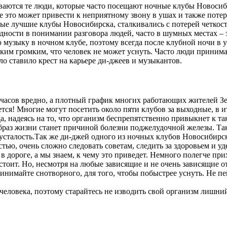
киваются те люди, которые часто посещают ночные клубы Новосиб
е это может привести к неприятному звону в ушах и также поте
ые лучшие клубы Новосибирска, сталкивались с потерей четкост
дности в понимании разговора людей, часто в шумных местах – 
 музыку в ночном клубе, поэтому всегда после клубной ночи в 
 таким громким, что человек не может уснуть. Часто люди приним
о ставило крест на карьере ди-джеев и музыкантов.
и часов вредно, а плотный график многих работающих жителей Зе
тся! Многие могут посетить около пяти клубов за выходные, в ито
а, надеясь на то, что организм беспрепятственно привыкнет к т
браз жизни станет причиной болезни поджелудочной железы. Т
я усталость.Так же ди-джей одного из ночных клубов Новосибирс
ью, очень сложно следовать советам, следить за здоровьем и у
в дороге, а мы знаем, к чему это приведет. Немного полегче при
стоит. Но, несмотря на любые зависящие и не очень зависящие о
инимайте снотворного, для того, чтобы побыстрее уснуть. Не пе
еловека, поэтому старайтесь не изводить свой организм лишний