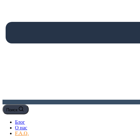
Поиск
Блог
О нас
F.A.Q.