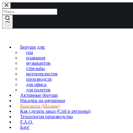
Перейти
к
сути
Ничего
не
найдено
Беруши для:
сна
плавания
музыкантов
стрельбы
мотоциклистов
производств
для офиса
для полетов
Активные беруши
Насадки на наушники
Контакты (Москва)
Как сделать заказ (Спб и регионы)
Технология производства
F.A.Q.
Блог