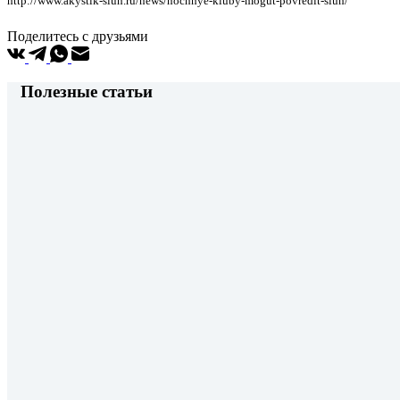
http://www.akystik-sluh.ru/news/nochnye-kluby-mogut-povredit-sluh/
Поделитесь с друзьями
Полезные статьи