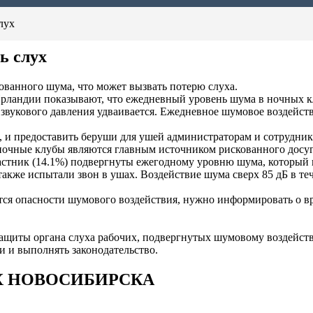
лух
ь слух
ванного шума, что может вызвать потерю слуха.
рландии показывают, что ежедневный уровень шума в ночных клу
ь звукового давления удваивается. Ежедневное шумовое воздейс
и предоставить беруши для ушей администраторам и сотрудника
ночные клубы являются главным источником рискованного досуг
 участник (14.1%) подвергнуты ежегодному уровню шума, котор
кже испытали звон в ушах. Воздействие шума сверх 85 дБ в теч
я опасности шумового воздействия, нужно информировать о вред
защиты органа слуха рабочих, подвергнутых шумовому воздейст
 и выполнять законодательство.
Х НОВОСИБИРСКА