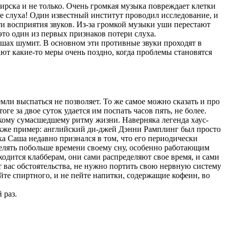
ирска и не только. Очень громкая музыка повреждает клетки
ре слуха! Один известный институт проводил исследование, и
и восприятия звуков. Из-за громкой музыки уши перестают
это один из первых признаков потери слуха.
ушах шумит. В основном эти противные звуки проходят в
ают какие-то меры очень поздно, когда проблемы становятся
мли выспаться не позволяет. То же самое можно сказать и про
ге за двое суток удается им поспать часов пять, не более.
акому сумасшедшему ритму жизни. Наверняка легенда хаус-
акже пример: английский ди-джей Дэнни Рамплинг был просто
ка Саша недавно признался в том, что его периодически
делять побольше времени своему сну, особенно работающим
ходится клабберам, они сами распределяют свое время, и сами
т вас обстоятельства, не нужно портить свою нервную систему
йте спиртного, и не пейте напитки, содержащие кофеин, во
 раз.