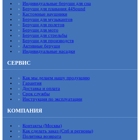
Индивидуальные беруши для сна
Беруши для плавания 44Sound
Кастомные наушники
Беруши для музыкантов
Беруши для полетов
Беруши для мото
Беруши для стрельбы
Беруши для производств
Активные беруши
Индивидуальные насадки
СЕРВИС
Как мы делаем нашу продукцию
Гарантия
Доставка и оплата
Срок службы
Инструкция по эксплуатации
КОМПАНИЯ
Контакты (Москва)
Как сделать заказ (Спб и регионы)
Политика возврата