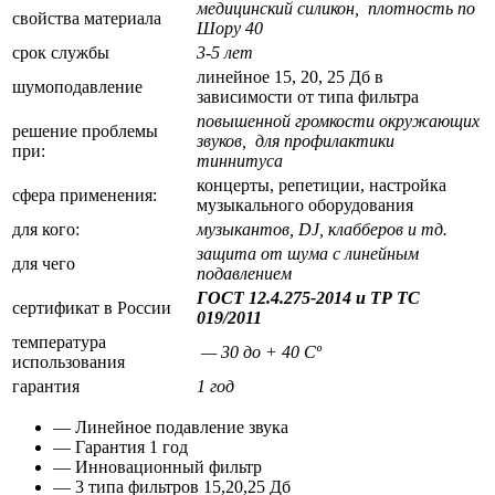
медицинский силикон, плотность по
свойства материала
Шору 40
срок службы
3-5 лет
линейное 15, 20, 25 Дб в
шумоподавление
зависимости от типа фильтра
повышенной громкости окружающих
решение проблемы
звуков, для профилактики
при:
тиннитуса
концерты, репетиции, настройка
сфера применения:
музыкального оборудования
для кого:
музыкантов, DJ, клабберов и тд.
защита от шума с линейным
для чего
подавлением
ГОСТ 12.4.275-2014 и ТР ТС
сертификат в России
019/2011
температура
— 30 до + 40 Cº
использования
гарантия
1 год
— Линейное подавление звука
— Гарантия 1 год
— Инновационный фильтр
— 3 типа фильтров 15,20,25 Дб