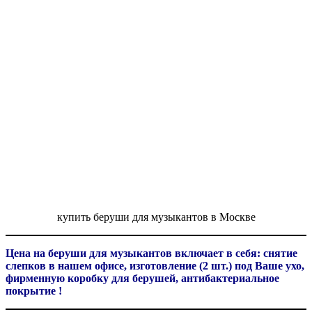
купить беруши для музыкантов в Москве
Цена
на
беруши
для
музыкантов
включает
в
себя
:
снятие
слепков
в
нашем
офисе
,
изготовление
(2 шт.)
под
В
аше
ухо
,
фирменную
коробку
для
берушей, антибактериальное
покрытие !