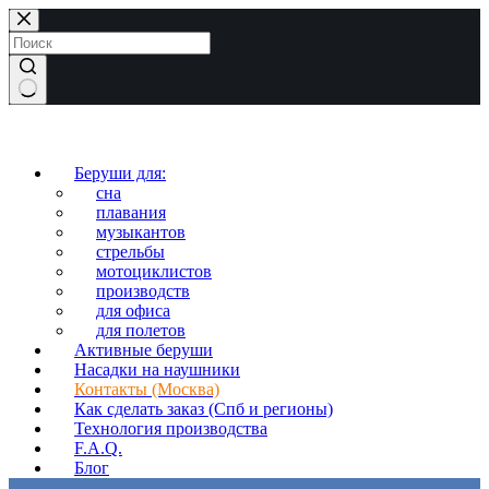
Перейти
к
сути
Ничего
не
найдено
Беруши для:
сна
плавания
музыкантов
стрельбы
мотоциклистов
производств
для офиса
для полетов
Активные беруши
Насадки на наушники
Контакты (Москва)
Как сделать заказ (Спб и регионы)
Технология производства
F.A.Q.
Блог