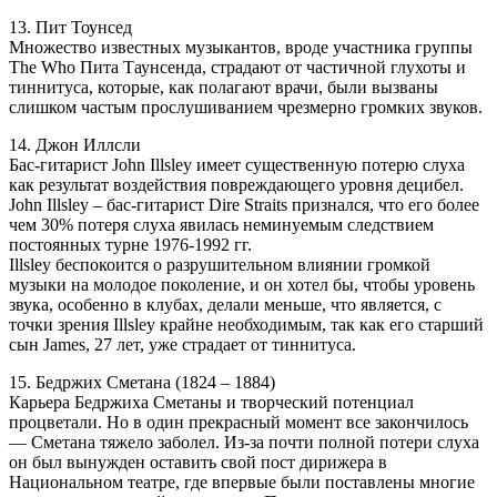
13. Пит Тоунсед
Множество известных музыкантов, вроде участника группы
The Who Пита Таунсенда, страдают от частичной глухоты и
тиннитуса, которые, как полагают врачи, были вызваны
слишком частым прослушиванием чрезмерно громких звуков.
14. Джон Иллсли
Бас-гитарист John Illsley имеет существенную потерю слуха
как результат воздействия повреждающего уровня децибел.
John Illsley – бас-гитарист Dire Straits признался, что его более
чем 30% потеря слуха явилась неминуемым следствием
постоянных турне 1976-1992 гг.
Illsley беспокоится о разрушительном влиянии громкой
музыки на молодое поколение, и он хотел бы, чтобы уровень
звука, особенно в клубах, делали меньше, что является, с
точки зрения Illsley крайне необходимым, так как его старший
сын James, 27 лет, уже страдает от тиннитуса.
15. Бедржих Сметана (1824 – 1884)
Карьера Бедржиха Сметаны и творческий потенциал
процветали. Но в один прекрасный момент все закончилось
— Сметана тяжело заболел. Из-за почти полной потери слуха
он был вынужден оставить свой пост дирижера в
Национальном театре, где впервые были поставлены многие