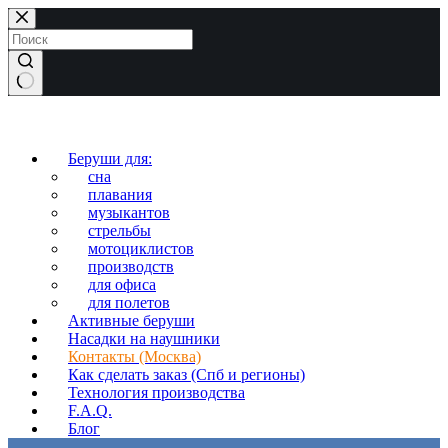
Перейти
к
сути
Ничего
не
найдено
Беруши для:
сна
плавания
музыкантов
стрельбы
мотоциклистов
производств
для офиса
для полетов
Активные беруши
Насадки на наушники
Контакты (Москва)
Как сделать заказ (Спб и регионы)
Технология производства
F.A.Q.
Блог