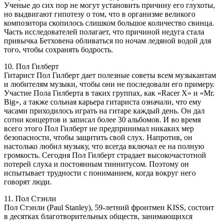
Ученые до сих пор не могут установить причину его глухоты,
но выдвигают гипотезу о том, что в организме великого
композитора скопилось слишком большое количество свинца.
Часть исследователей полагает, что причиной недуга стала
привычка Бетховена обливаться по ночам ледяной водой для
того, чтобы сохранять бодрость.
10. Пол Гилберт
Гитарист Пол Гилберт дает полезные советы всем музыкантам
и любителям музыки, чтобы они не последовали его примеру.
Участие Пола Гилберта в таких группах, как «Racer X» и «Mr.
Big», а также сольная карьера гитариста означали, что ему
часами приходилось играть на гитаре каждый день. Он дал
сотни концертов и записал более 30 альбомов. И во время
всего этого Пол Гилберт не предпринимал никаких мер
безопасности, чтобы защитить свой слух. Напротив, он
настолько любил музыку, что всегда включал ее на полную
громкость. Сегодня Пол Гилберт страдает высокочастотной
потерей слуха и постоянным тиннитусом. Поэтому он
испытывает трудности с пониманием, когда вокруг него
говорят люди.
11. Пол Стэнли
Пол Стэнли (Paul Stanley), 59-летний фронтмен KISS, состоит
в десятках благотворительных обществ, занимающихся