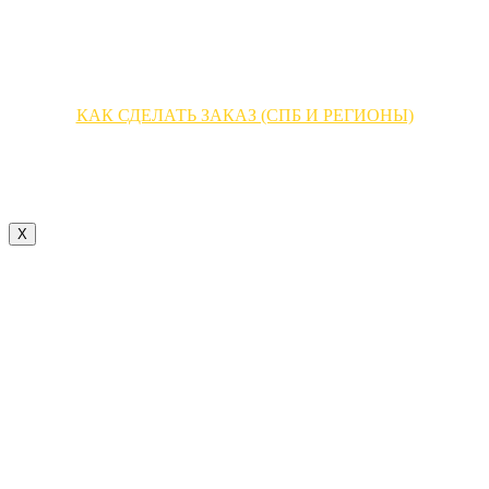
КАК СДЕЛАТЬ ЗАКАЗ (МОСКВА)
КАК СДЕЛАТЬ ЗАКАЗ (СПБ И РЕГИОНЫ)
НАПИШИТЕ НАМ В WHATSAPP
X