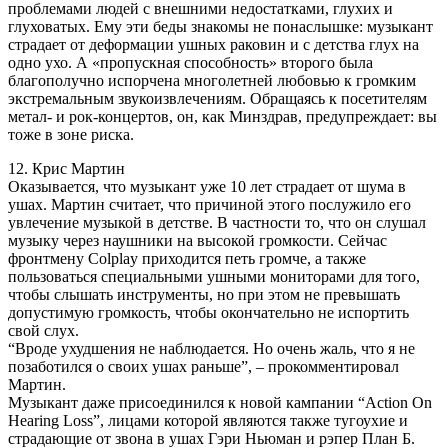
проблемами людей с внешними недостатками, глухих и
глуховатых. Ему эти беды знакомы не понаслышке: музыкант
страдает от деформации ушных раковин и с детства глух на
одно ухо. А «пропускная способность» второго была
благополучно испорчена многолетней любовью к громким
экстремальным звукоизвлечениям. Обращаясь к посетителям
метал- и рок-концертов, он, как Минздрав, предупреждает: вы
тоже в зоне риска.
12. Крис Мартин
Оказывается, что музыкант уже 10 лет страдает от шума в
ушах. Мартин считает, что причиной этого послужило его
увлечение музыкой в детстве. В частности то, что он слушал
музыку через наушники на высокой громкости. Сейчас
фронтмену Colplay приходится петь громче, а также
пользоваться специальными ушными мониторами для того,
чтобы слышать инструменты, но при этом не превышать
допустимую громкость, чтобы окончательно не испортить
свой слух.
“Вроде ухудшения не наблюдается. Но очень жаль, что я не
позаботился о своих ушах раньше”, – прокомментировал
Мартин.
Музыкант даже присоединился к новой кампании “Action On
Hearing Loss”, лицами которой являются также тугоухие и
страдающие от звона в ушах Гэри Ньюман и рэпер План Б.