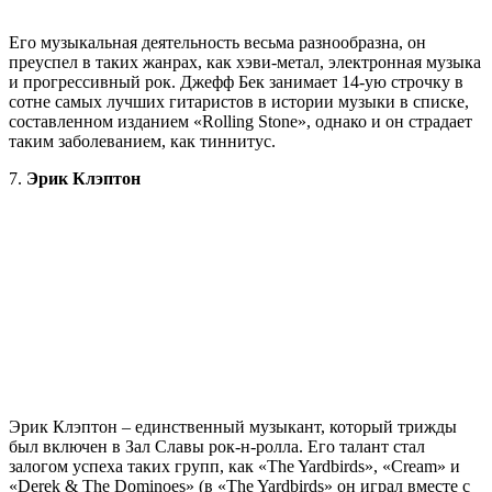
Его музыкальная деятельность весьма разнообразна, он
преуспел в таких жанрах, как хэви-метал, электронная музыка
и прогрессивный рок. Джефф Бек занимает 14-ую строчку в
сотне самых лучших гитаристов в истории музыки в списке,
составленном изданием «Rolling Stone», однако и он страдает
таким заболеванием, как тиннитус.
7.
Эрик Клэптон
Эрик Клэптон – единственный музыкант, который трижды
был включен в Зал Славы рок-н-ролла. Его талант стал
залогом успеха таких групп, как «The Yardbirds», «Cream» и
«Derek & The Dominoes» (в «The Yardbirds» он играл вместе с