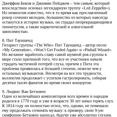
Джеффом Беком и Джимми Пейджем – тем самым, который
впоследствии основал легендарную труппу «Led Zeppelin»).
Но немногим известно, что в то время как прославленный
рокер сочинял мелодии, большинство из которых навсегда
останутся в истории музыки, он страдал непрекращающимся
тиннитусом, а также наркотической и алкогольной
зависимостью.
8. Пит Тауншенд
Гитарист группы «The Who» Пит Тауншенд – автор песен
«My Generation», «Won’t Get Fooled Again» и «Pinball Wizard».
Но желание заработать славу самой шумной рок-группы в
мире стало причиной того, что все ее участники начали
страдать частичной потерей слуха, причем у Пита эта
проблема проявилась в большей степени, нежели чем у
остальных музыкантов. Несмотря на все эти трудности,
коллектив продолжает с успехом гастролировать, собирая
десятки тысяч фанатов во время своих концертов.
9. Людвиг Ван Бетховен
Один из величайших композиторов всех времен и народов
родился в 1770 году и уже в возрасте 30 лет начал терять слух.
К 1814 году он полностью оглох, что, однако, не помешало
ему продолжать сочинять музыку: к примеру, свою 9-ую
симфонию Бетховен написал, будучи уже абсолютно глухим.