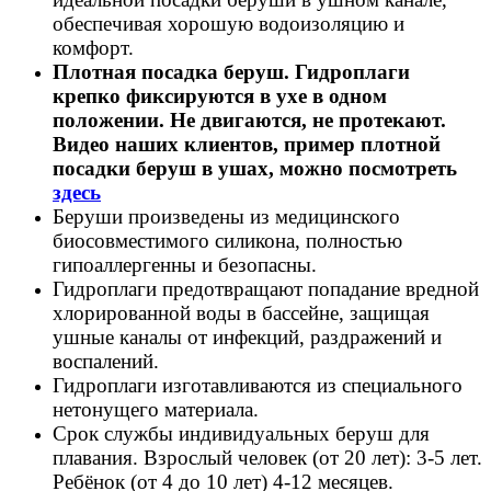
обеспечивая
хорошую
водоизоляцию
и
комфорт.
Плотная посадка беруш. Гидроплаги
крепко фиксируются в ухе в одном
положении. Не двигаются, не протекают.
Видео наших клиентов, пример плотной
посадки беруш в ушах, можно посмотреть
здесь
Беруши
п
роизведены
из
медицинского
биосовместимого
силикона
,
полностью
гипоаллергенны
и
безопасны
.
Гидроплаги
предотвращают
попадание
вредной
хлорированной
воды
в
бассейне
,
защищая
ушные
каналы
от
инфекций
,
раздражений
и
воспалений
.
Гидроплаги
и
зготавливаются
из
специального
нетонущего
материала
.
С
рок
службы индивидуальных беруш для
плавания. Взрослый человек (от 20 лет): 3-5 лет.
Ребёнок (от 4 до 10 лет) 4-12 месяцев.