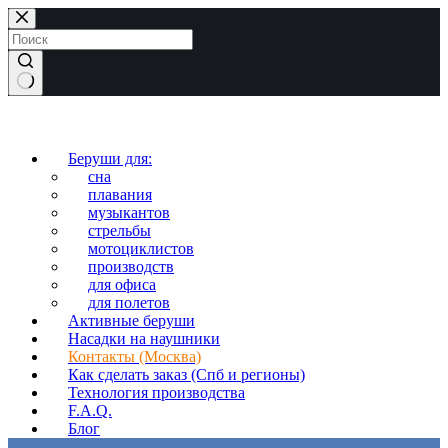
Перейти
к
сути
Ничего
не
найдено
Беруши для:
сна
плавания
музыкантов
стрельбы
мотоциклистов
производств
для офиса
для полетов
Активные беруши
Насадки на наушники
Контакты (Москва)
Как сделать заказ (Спб и регионы)
Технология производства
F.A.Q.
Блог