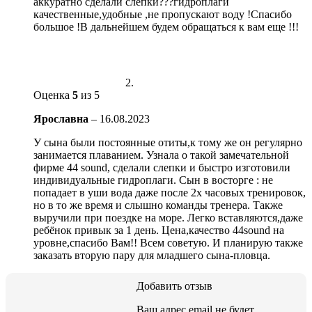
аккуратно сделали слепки???гидроплаги
качественные,удобные ,не пропускают воду !Спасибо
большое !В дальнейшем будем обращаться к вам еще !!!
Оценка
5
из 5
Ярославна
–
16.08.2023
У сына были постоянные отиты,к тому же он регулярно
занимается плаванием. Узнала о такой замечательной
фирме 44 sound, сделали слепки и быстро изготовили
индивидуальные гидроплаги. Сын в восторге : не
попадает в уши вода даже после 2х часовых тренировок,
но в то же время и слышно команды тренера. Также
выручили при поездке на море. Легко вставляются,даже
ребёнок привык за 1 день. Цена,качество 44sound на
уровне,спасибо Вам!! Всем советую. И планирую также
заказать вторую пару для младшего сына-пловца.
Добавить отзыв
Ваш адрес email не будет