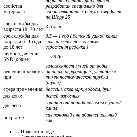
пористый нетонущий силикон,
свойства
разработан специально для
материала
водоизоляционных беруш. Твёрдость
по Шору 25
срок службы для
3-5 лет
возраста 18- 70 лет
срок службы для
0.5 — 1 год ( детский ушной канал
возраста от 1 года
сильно меняется во время
до 18 лет
взросления ребёнка )
шумоподавление
— 28 Дб
SNR (общее)
заложенности ушей от воды,
решение проблемы
отитах, перфорациях, установке
при:
тимпаностомической трубки
(шунт)
сфера применения:
бассейн, аквапарк, водоём, душ
для кого:
детей, взрослых
защита от попадания воды в ушной
для чего
канал
силиконовый антибактериальный
покрытие
лак
— Плавают в воде