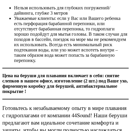
Нельзя использовать для глубоких погружений/
дайвинга, глубже 3 метров
Уважаемые клиенты: если у Вас или Вашего ребенка
есть перфорация барабанной перепонки, или
отсутствует барабанная перепонка, то гидроплаги
хорошо подойдут для мытья головы. В таком случаи для
походов в бассейн, поездок на море мы не рекомендуем
их использовать. Всегда есть минимальный риск
подтекания воды, или ухо может вспотеть внутри –
таким образом вода может попасть за барабанную
перепонку.
Цена
на
беруши
для
плавания
включает
в
себя
:
снятие
слепков
в
нашем
офисе
,
изготовление
(2 шт.)
под
В
аше
ухо
,
фирменную
коробку
для
берушей, антибактериальное
покрытие !
Готовьтесь к незабываемому опыту в мире плавания
с гидроплагами от компании 44Sound! Наши беруши
предлагают вам идеальное сочетание комфорта и
защиты, чтобы вы могли полностью наслаждаться