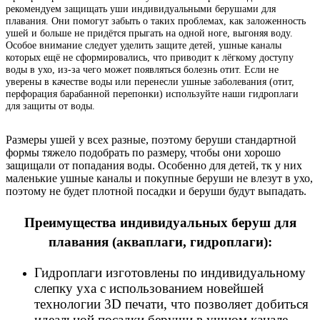
рекомендуем защищать уши индивидуальными берушами для
плавания. Они помогут забыть о таких проблемах, как заложенность
ушей и больше не придётся прыгать на одной ноге, выгоняя воду.
Особое внимание следует уделить защите детей, ушные каналы
которых ещё не сформировались, что приводит к лёгкому доступу
воды в ухо, из-за чего может появляться болезнь отит. Если не
уверены в качестве воды или перенесли ушные заболевания (отит,
перфорация барабанной перепонки) используйте наши гидроплаги
для защиты от воды.
Размеры ушей у всех разные, поэтому беруши стандартной
формы тяжело подобрать по размеру, чтобы они хорошо
защищали от попадания воды. Особенно для детей, тк у них
маленькие ушные каналы и покупные беруши не влезут в ухо,
поэтому не будет плотной посадки и беруши будут выпадать.
Преимущества
индивидуальных
беруш
для
плавания
(
акваплаги
,
гидроплаги
):
Гидроплаги
и
зготовлены
по
индивидуальному
слепку
уха
с
использованием
новейшей
технологии
3D
печати
,
что
позволяет
добиться
идеальной
посадки
беруши
в
у
шном
канале
,