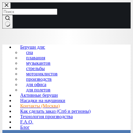
Перейти
к
сути
Ничего
не
найдено
Беруши для:
сна
плавания
музыкантов
стрельбы
мотоциклистов
производств
для офиса
для полетов
Активные беруши
Насадки на наушники
Контакты (Москва)
Как сделать заказ (Спб и регионы)
Технология производства
F.A.Q.
Блог