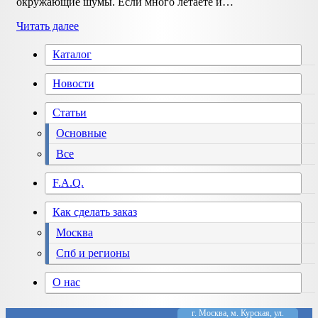
окружающие шумы. Если много летаете и…
Снова
Читать далее
в
наличии
Каталог
—
индивидуальные
Новости
беруши
для
Статьи
самолета
Основные
Все
F.A.Q.
Как сделать заказ
Москва
Спб и регионы
О нас
г. Москва, м. Курская, ул.